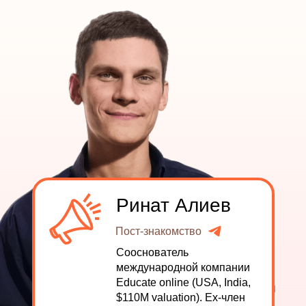
Ринат Алиев
Пост-знакомство
Пост-знакомство
Сооснователь
международной компании
Educate online (USA, India,
$110M valuation). Ex-член