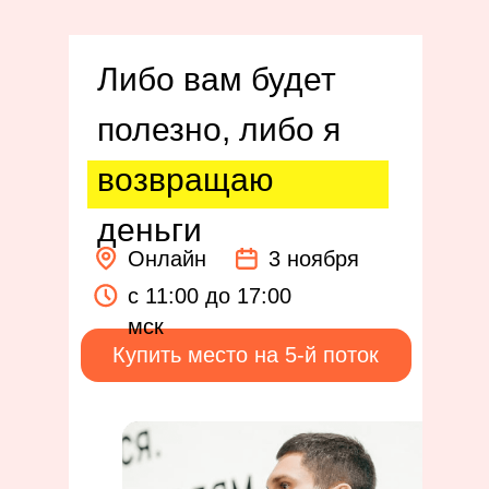
Либо вам будет
полезно, либо я
возвращаю
деньги
Онлайн
3 ноября
c 11:00 до 17:00
мск
Купить место на 5-й поток
Чек-лист:
Нужен ли в