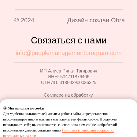
© 2024
Дизайн создан Obra
Политика конфиденциальности
Связаться с нами
Юридическая информация
info@peoplemanagementprogram.com
ИП Алиев Ринат Тагирович
ИНН: 504711876406
ОГНИП: 318502900036329
Согласие на обработку
персональных данных
🍪 Мы используем cookie
Политика в отношении
Для удобства пользователей, анализа работы сайта и предоставления
обработки персональных
персонализированного контента мы используем файлы cookie. Продолжая
данных
использовать сайт, вы соглашаетесь с использованием cookie и обработкой
персональных данных согласно нашей
Политике в отношении обработки
Согласие на рекламные и
персональных данных